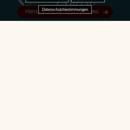
Datenschutzbestimmungen
PREISE & ONLINE-RESERVIERUNG
13 Rue de l’Océan
29780 Plouhinec
07 84 84 75 16
uns schreiben
#letreizh